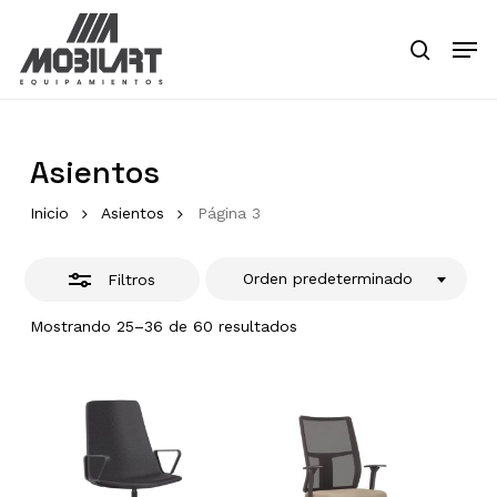
Skip
Men
to
Close
search
main
Close
Filters
content
Menu
Asientos
Inicio
Asientos
Página 3
Orden predeterminado
Filtros
Mostrando 25–36 de 60 resultados