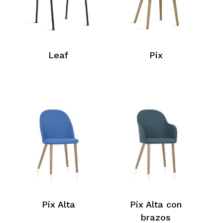
Leaf
Pix
Pix Alta
Pix Alta con
brazos