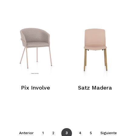
Pix Involve
Satz Madera
Anterior
1
2
3
4
5
Siguiente