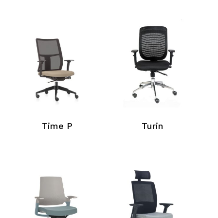
Time P
Turin