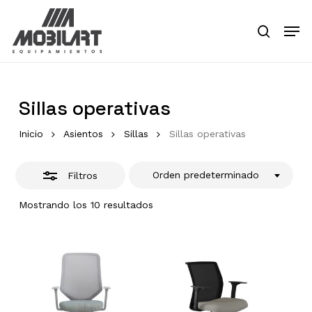
Skip
Men
to
Close
search
main
Close
Filters
content
Menu
Sillas operativas
Inicio
Asientos
Sillas
Sillas operativas
Orden predeterminado
Filtros
Mostrando los 10 resultados