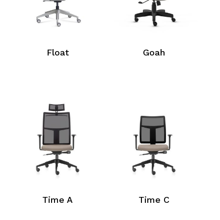
Float
Goah
Time A
Time C