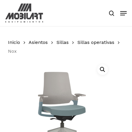
Skip
Men
to
search
main
Close
content
Menu
Inicio
Asientos
Sillas
Sillas operativas
Nox