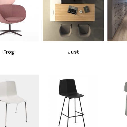
Frog
Just