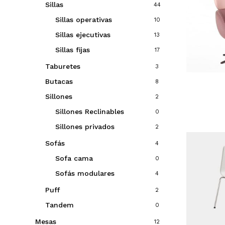
Sillas
44
Sillas operativas
10
Sillas ejecutivas
13
Sillas fijas
17
Taburetes
3
Butacas
8
Sillones
2
Sillones Reclinables
0
Sillones privados
2
Sofás
4
Sofa cama
0
Sofás modulares
4
Puff
2
Tandem
0
Mesas
12