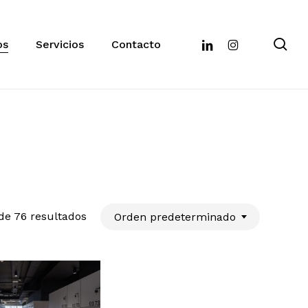
se
linkedin
instagram
os
Servicios
Contacto
de 76 resultados
Orden predeterminado