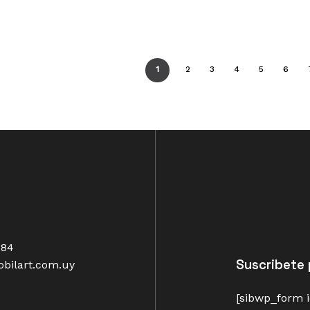
1
2
3
4
5
6
484
Suscribete 
bilart.com.uy
[sibwp_form i