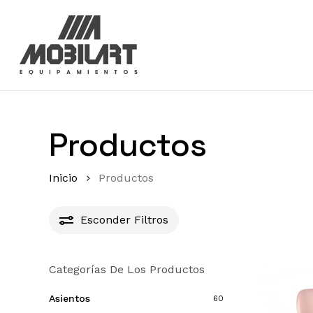
Skip
to
main
content
Productos
Inicio
Productos
Esconder
Filtros
Categorías De Los Productos
Asientos
60