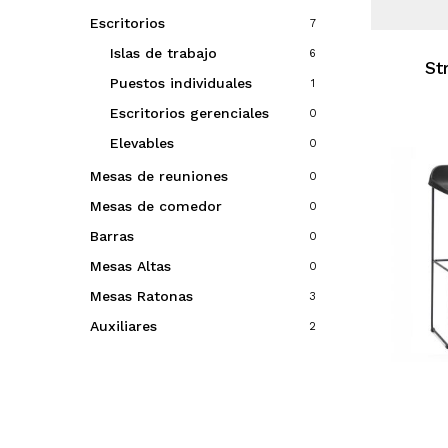
Escritorios
7
Islas de trabajo
6
St
Puestos individuales
1
Escritorios gerenciales
0
Elevables
0
Mesas de reuniones
0
Mesas de comedor
0
Barras
0
Mesas Altas
0
Mesas Ratonas
3
Auxiliares
2