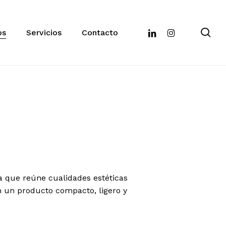
se
linkedin
instagram
os
Servicios
Contacto
va que reúne cualidades estéticas
n un producto compacto, ligero y