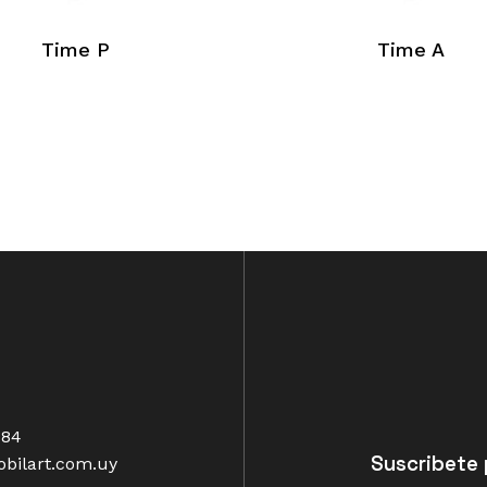
Time P
Time A
484
Suscribete 
bilart.com.uy