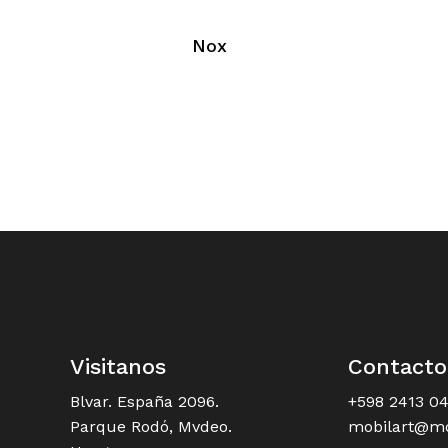
Nox
Visitanos
Contacto
Blvar. España 2096.
+598 2413 0
Parque Rodó, Mvdeo.
mobilart@mo