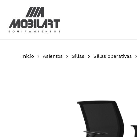
Skip
to
main
content
Inicio
Asientos
Sillas
Sillas operativas