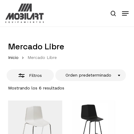
Skip
Men
to
Close
search
main
Close
Filters
content
Menu
Mercado Libre
Inicio
Mercado Libre
Orden predeterminado
Filtros
Mostrando los 6 resultados