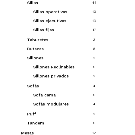
Sillas
44
Sillas operativas
10
Sillas ejecutivas
13
Sillas fijas
17
Taburetes
3
Butacas
8
Sillones
2
Sillones Reclinables
0
Sillones privados
2
Sofás
4
Sofa cama
0
Sofás modulares
4
Puff
2
Tandem
0
Mesas
12