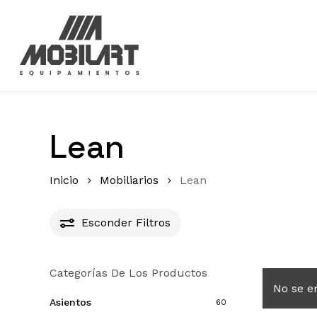
Skip
to
main
content
Lean
Inicio
Mobiliarios
Lean
Esconder
Filtros
Categorías De Los Productos
No se e
Asientos
60