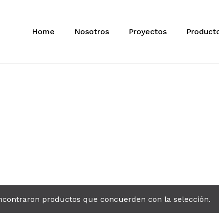
Home
Nosotros
Proyectos
Product
ncontraron productos que concuerden con la selección.