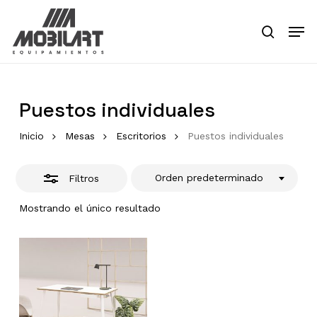
Skip
Men
to
Close
search
main
Close
Filters
content
Menu
Puestos individuales
Inicio
Mesas
Escritorios
Puestos individuales
Orden predeterminado
Filtros
Mostrando el único resultado