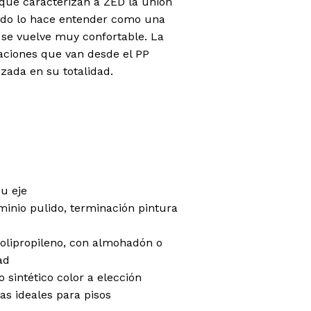
que caracterizan a ZED la unión
paldo lo hace entender como una
 se vuelve muy confortable. La
iaciones que van desde el PP
izada en su totalidad.
su eje
minio pulido, terminación pintura
n
olipropileno, con almohadón o
ad
o sintético color a elección
as ideales para pisos