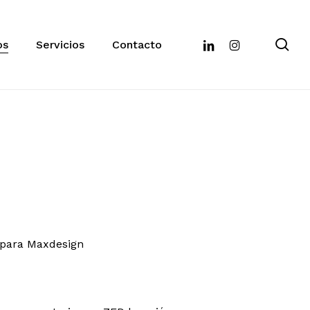
se
linkedin
instagram
os
Servicios
Contacto
 para Maxdesign