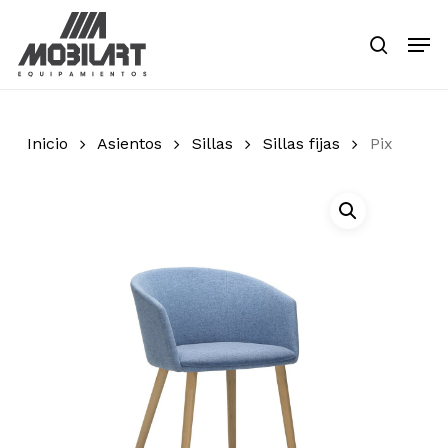
Skip
Men
to
search
main
Close
content
Menu
Inicio
Asientos
Sillas
Sillas fijas
Pix