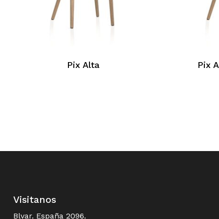
Pix Alta
Pix 
Visitanos
Blvar. España 2096.