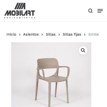
Skip
Men
to
search
main
Close
content
Menu
Inicio
Asientos
Sillas
Sillas fijas
Smile