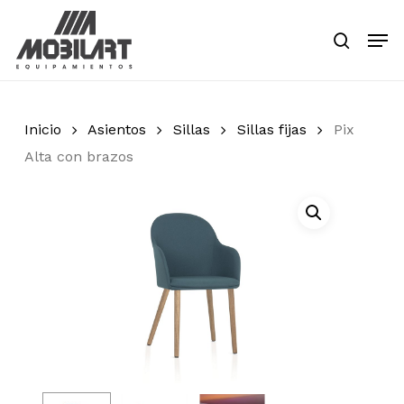
Skip
Men
to
search
main
Close
content
Menu
Inicio
Asientos
Sillas
Sillas fijas
Pix
Alta con brazos