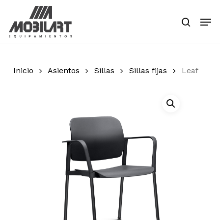
Skip
Men
to
search
main
Close
content
Menu
Inicio
Asientos
Sillas
Sillas fijas
Leaf