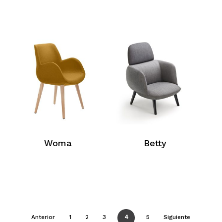
Woma
Betty
Anterior
1
2
3
4
5
Siguiente