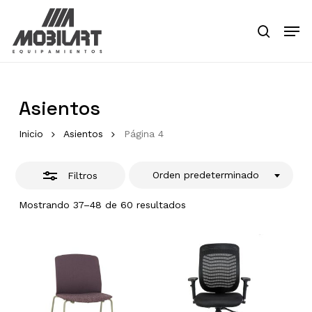
Skip
Men
to
Close
search
main
Close
Filters
content
Menu
Asientos
Inicio
Asientos
Página 4
Orden predeterminado
Filtros
Mostrando 37–48 de 60 resultados