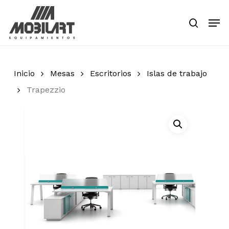
Skip
Men
to
search
main
Close
content
Menu
Inicio
Mesas
Escritorios
Islas de trabajo
Trapezzio