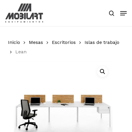
Skip
Men
to
search
main
Close
content
Menu
Inicio
Mesas
Escritorios
Islas de trabajo
Lean