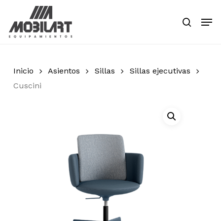
Skip
Men
to
search
main
Close
content
Menu
Inicio
Asientos
Sillas
Sillas ejecutivas
Cuscini