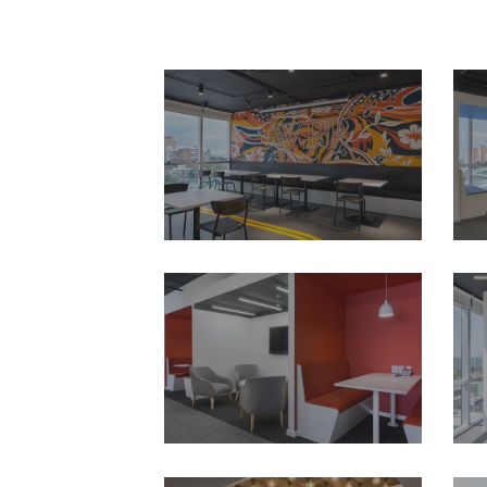
Oficinas-
WPP-
Uruguay-
Diseño-
y-
Construccion-
de-
Oficinas-
Oficinas-
Modernas-
WPP-
Contract-
Uruguay-
Workplaces-
Diseño-
5
y-
Construccion-
de-
Oficinas-