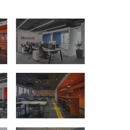
Oficinas-
WPP-
Uruguay-
Diseño-
y-
Construccion-
de-
Oficinas-
Oficinas-
Modernas-
WPP-
Contract-
Uruguay-
Workplaces-
Diseño-
15
y-
Construccion-
de-
Oficinas-