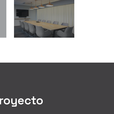
Oficinas-
Modernas-
WPP-
Contract-
Uruguay-
Workplaces-
Diseño-
10
y-
Construccion-
de-
Oficinas-
Modernas-
Contract-
Workplaces-
6
proyecto