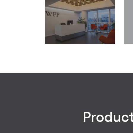
Oficinas-
Modernas-
WPP-
Contract-
Uruguay-
Workplaces-
Diseño-
12
y-
Construccion-
de-
Oficinas-
Modernas-
Contract-
Workplaces-
9
Product