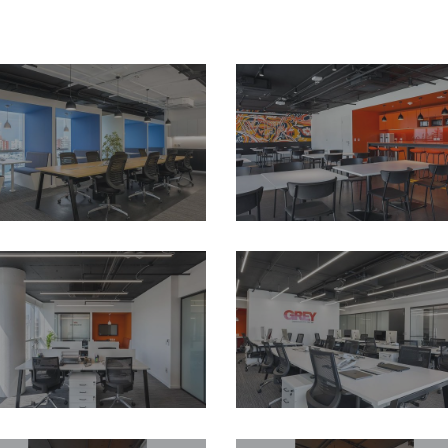
Oficinas-
Oficinas-
WPP-
WPP-
Uruguay-
Uruguay-
Diseño-
Diseño-
y-
y-
Construccion-
Construccion-
de-
de-
Oficinas-
Oficinas-
Oficinas-
Oficinas-
Modernas-
Modernas-
WPP-
WPP-
Contract-
Contract-
Uruguay-
Uruguay-
Workplaces.jpg
Workplaces-
Diseño-
Diseño-
16
y-
y-
Construccion-
Construccion-
de-
de-
Oficinas-
Oficinas-