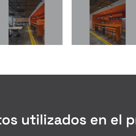
Oficinas-
Oficinas-
Modernas-
Modernas-
WPP-
WPP-
Contract-
Contract-
Uruguay-
Uruguay-
Workplaces-
Workplaces-
Diseño-
Diseño-
14
11
y-
y-
Construccion-
Construccion-
de-
de-
Oficinas-
Oficinas-
Modernas-
Modernas-
Contract-
Contract-
Workplaces-
Workplaces-
8
13
os utilizados en el 