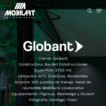
Skip
Men
to
search
main
Close
content
Menu
Cliente: Globant
Constructora: Bauten Construcciones
Superficie: 2700 m2
Ubicación: WTC FreeZone, Montevideo
Alcance: 200 puestos de trabajo. Salas de
reuniones. Mobiliario colaborativo
Equipamiento: Fkgroup, Maxdesign y Giuliani
Fotografía: Santiago Chaer