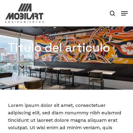
Skip
Men
to
search
main
Close
content
Menu
Titulo del articulo
Share
Lorem ipsum dolor sit amet, consectetuer
adipiscing elit, sed diam nonummy nibh euismod
tincidunt ut laoreet dolore magna aliquam erat
volutpat. Ut wisi enim ad minim veniam, quis