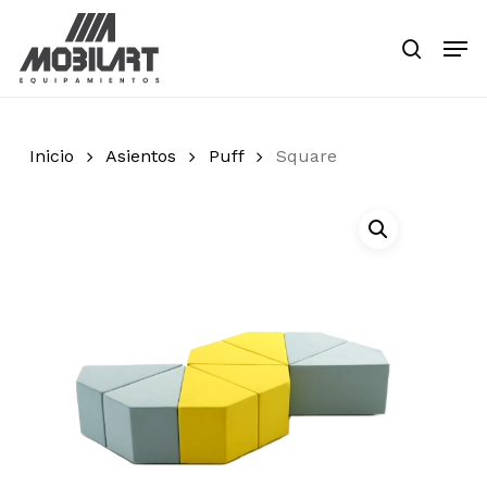
Skip
Men
to
search
main
Close
content
Menu
Inicio
Asientos
Puff
Square