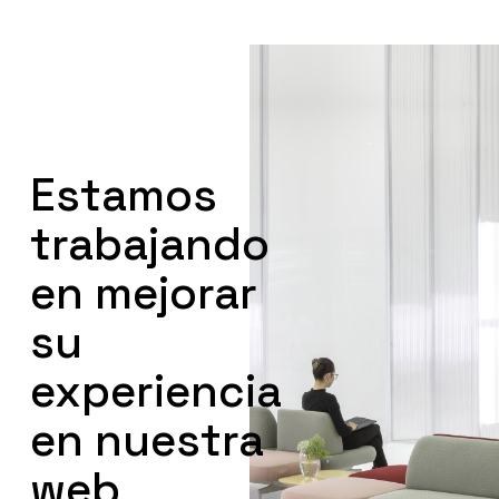
Skip
to
main
Close
content
Menu
Estamos
trabajando
en mejorar
su
experiencia
en nuestra
web